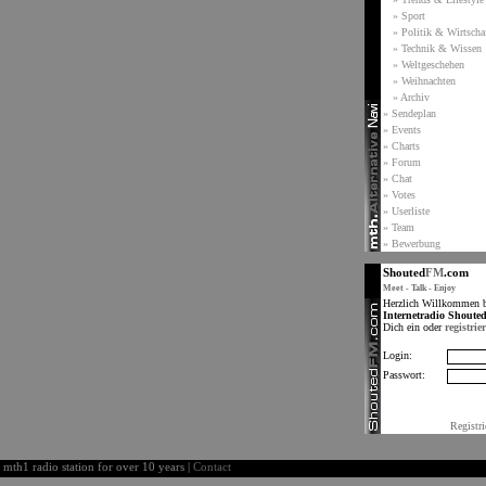
» Sport
» Politik & Wirtscha
» Technik & Wissen
» Weltgeschehen
» Weihnachten
» Archiv
» Sendeplan
» Events
» Charts
» Forum
» Chat
» Votes
» Userliste
» Team
» Bewerbung
Shouted
FM
.com
Meet - Talk - Enjoy
Herzlich Willkommen 
Internetradio Shoute
Dich ein oder
registrie
Login:
Passwort:
Registri
th1 radio station for over 10 years |
Contact