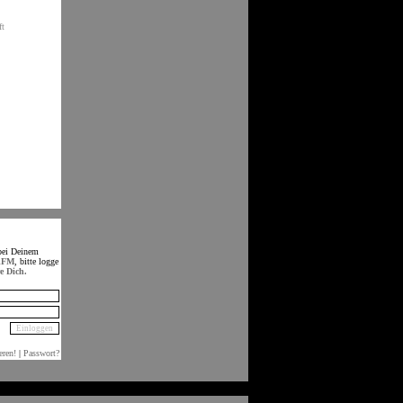
ft
bei Deinem
d
FM
, bitte logge
re Dich.
eren!
|
Passwort?