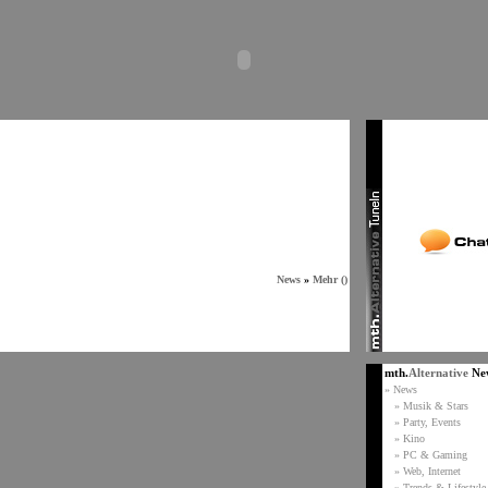
News
»
Mehr ()
mth.
Alternative
Ne
» News
» Musik & Stars
» Party, Events
» Kino
» PC & Gaming
» Web, Internet
» Trends & Lifestyle