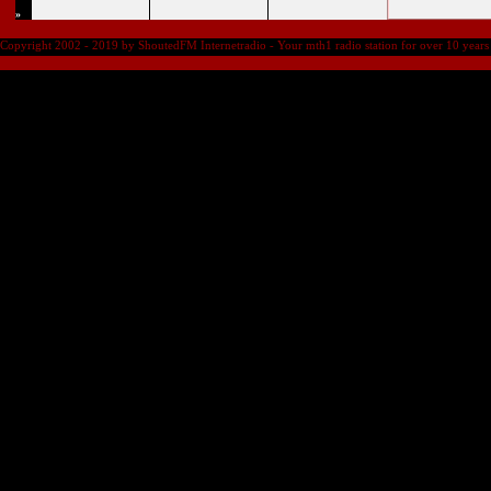
»
Copyright 2002 - 2019 by ShoutedFM Internetradio - Your mth1 radio station for over 10 years