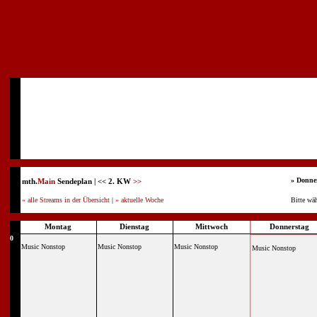
» Donner
mth.
Main
Sendeplan | << 2. KW
>>
» alle Streams in der Übersicht
|
» aktuelle Woche
Bitte wä
Montag
Dienstag
Mittwoch
Donnerstag
0
Music Nonstop
Music Nonstop
Music Nonstop
Music Nonstop