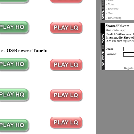
» Votes
» Userliste
» Team
» Bewerbung
Shouted
FM
.com
Meet - Talk - Enjoy
Herzlich Willkommen 
Internetradio Shoute
Dich ein oder
registrie
Login:
ve
- OS/Browser TuneIn
Passwort:
Registri