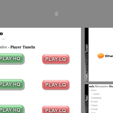
ative
- Player TuneIn
mth.
Alternative
Ho
» News
» Archiv
» Sendeplan
» Events
» Charts
» Forum
» Chat