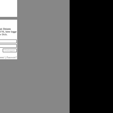
bei Deinem
d
FM
, bitte logge
re Dich.
eren!
|
Passwort?