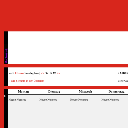
» Sonnt
mth.
House
Sendeplan |
<<
32. KW
>>
» alle Streams in der Übersicht
Bitte wä
Montag
Dienstag
Mittwoch
Donnerstag
0
House Nonstop
House Nonstop
House Nonstop
House Nonstop